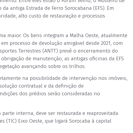
amento. Entre eles estão o Fórum Velho, o Mosteiro de
 da antiga Estrada de Ferro Sorocabana (EFS). Em
ridade, alto custo de restauração e processos
ema maior. Os bens integram a Malha Oeste, atualmente
á em processo de devolução amigável desde 2021, com
sportes Terrestres (ANTT) prevê o encerramento do
a obrigação de manutenção, as antigas oficinas da EFS
getação avançando sobre os trilhos.
retamente na possibilidade de intervenção nos imóveis,
solução contratual e da definição de
ondições dos prédios serão consideradas no
 parte interna, deve ser restaurada e reaproveitada
 (TIC) Eixo Oeste, que ligará Sorocaba à capital