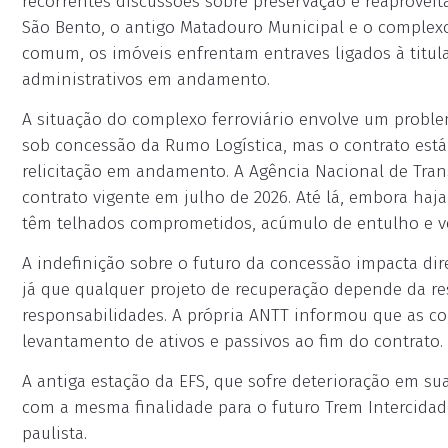
recorrentes discussões sobre preservação e reaproveit
São Bento, o antigo Matadouro Municipal e o complexo
comum, os imóveis enfrentam entraves ligados à titula
administrativos em andamento.
A situação do complexo ferroviário envolve um probl
sob concessão da Rumo Logística, mas o contrato est
relicitação em andamento. A Agência Nacional de Tran
contrato vigente em julho de 2026. Até lá, embora haj
têm telhados comprometidos, acúmulo de entulho e ve
A indefinição sobre o futuro da concessão impacta di
já que qualquer projeto de recuperação depende da re
responsabilidades. A própria ANTT informou que as c
levantamento de ativos e passivos ao fim do contrato.
A antiga estação da EFS, que sofre deterioração em sua
com a mesma finalidade para o futuro Trem Intercidades
paulista.