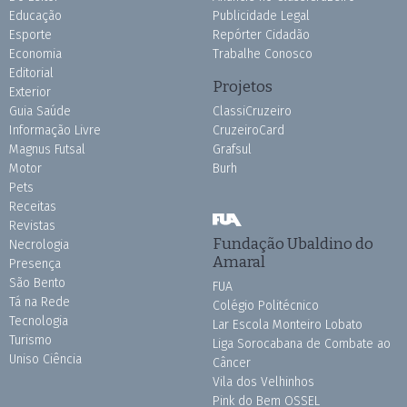
Educação
Publicidade Legal
Esporte
Repórter Cidadão
Economia
Trabalhe Conosco
Editorial
Projetos
Exterior
Guia Saúde
ClassiCruzeiro
Informação Livre
CruzeiroCard
Magnus Futsal
Grafsul
Motor
Burh
Pets
Receitas
Revistas
Fundação Ubaldino do
Necrologia
Amaral
Presença
São Bento
FUA
Tá na Rede
Colégio Politécnico
Tecnologia
Lar Escola Monteiro Lobato
Turismo
Liga Sorocabana de Combate ao
Uniso Ciência
Câncer
Vila dos Velhinhos
Pink do Bem OSSEL