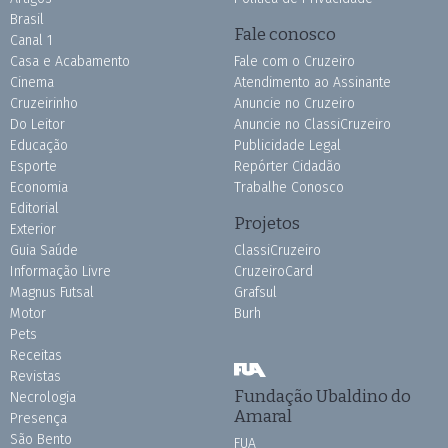
Brasil
Fale conosco
Canal 1
Casa e Acabamento
Fale com o Cruzeiro
Cinema
Atendimento ao Assinante
Cruzeirinho
Anuncie no Cruzeiro
Do Leitor
Anuncie no ClassiCruzeiro
Educação
Publicidade Legal
Esporte
Repórter Cidadão
Economia
Trabalhe Conosco
Editorial
Projetos
Exterior
Guia Saúde
ClassiCruzeiro
Informação Livre
CruzeiroCard
Magnus Futsal
Grafsul
Motor
Burh
Pets
Receitas
Revistas
Fundação Ubaldino do
Necrologia
Amaral
Presença
São Bento
FUA