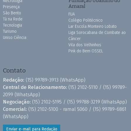
Fundação Ubaldino do
Necrologia
Amaral
Presença
São Bento
FUA
Tá na Rede
Colégio Politécnico
Tecnologia
Lar Escola Monteiro Lobato
Turismo
Liga Sorocabana de Combate ao
Uniso Ciência
Câncer
Vila dos Velhinhos
Pink do Bem OSSEL
Contato
Redação:
(15) 99789-3913
(WhatsApp)
Central de Relacionamento:
(15) 2102-5110 /
(15) 99789-
2099
(WhatsApp)
Negociação:
(15) 2102-5195 /
(15) 99788-3219
(WhatsApp)
Comercial:
(15) 2102-5100 - ramal 5060 /
(15) 99789-6861
(WhatsApp)
Enviar e-mail para Redação