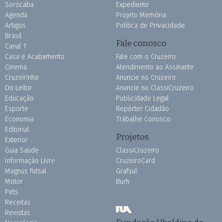
Sorocaba
Expediente
Agenda
Projeto Memória
Artigos
Política de Privacidade
Brasil
Fale conosco
Canal 1
Casa e Acabamento
Fale com o Cruzeiro
Cinema
Atendimento ao Assinante
Cruzeirinho
Anuncie no Cruzeiro
Do Leitor
Anuncie no ClassiCruzeiro
Educação
Publicidade Legal
Esporte
Repórter Cidadão
Economia
Trabalhe Conosco
Editorial
Projetos
Exterior
Guia Saúde
ClassiCruzeiro
Informação Livre
CruzeiroCard
Magnus Futsal
Grafsul
Motor
Burh
Pets
Receitas
Revistas