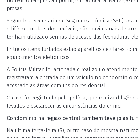
no bairro Parque Campolim, em Sorocaba. Na terça-fei
presas.
Segundo a Secretaria de Segurança Pública (SSP), os 
edifício. Em dois dos imóveis, não havia sinais de ar
tenham utilizado senhas de acesso das fechaduras ele
Entre os itens furtados estão aparelhos celulares, comp
equipamentos eletrônicos.
A Polícia Militar foi acionada e realizou o atendimen
registraram a entrada de um veículo no condomínio c
acessado as áreas comuns do residencial.
O caso foi registrado pela polícia, que realiza diligênci
levados e esclarecer as circunstâncias do crime.
Condomínio na região central também teve joias fur
Na última terça-feira (5), outro caso de mesma naturez