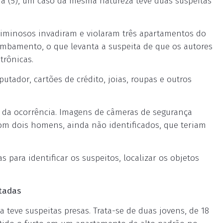
ra (5), um caso da mesma natureza teve duas suspeitas
criminosos invadiram e violaram três apartamentos do
rombamento, o que levanta a suspeita de que os autores
trônicas.
utador, cartões de crédito, joias, roupas e outros
to da ocorrência. Imagens de câmeras de segurança
om dois homens, ainda não identificados, que teriam
as para identificar os suspeitos, localizar os objetos
tadas
a teve suspeitas presas. Trata-se de duas jovens, de 18