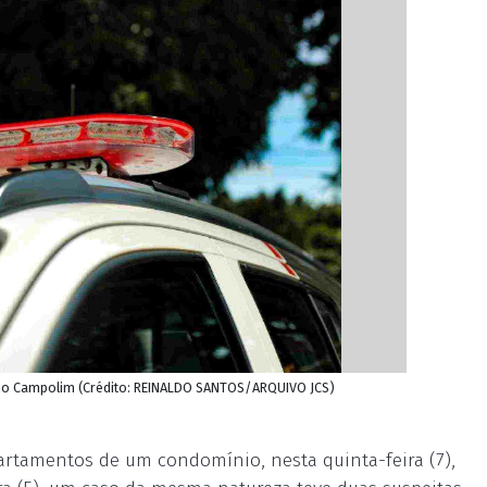
ial no Campolim (Crédito: REINALDO SANTOS/ARQUIVO JCS)
apartamentos de um condomínio, nesta quinta-feira (7),