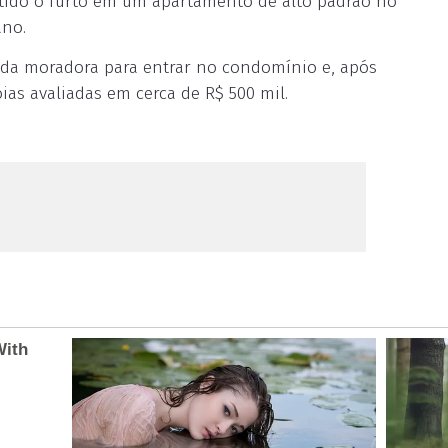
etido o furto em um apartamento de alto padrão no
ano.
s da moradora para entrar no condomínio e, após
as avaliadas em cerca de R$ 500 mil.