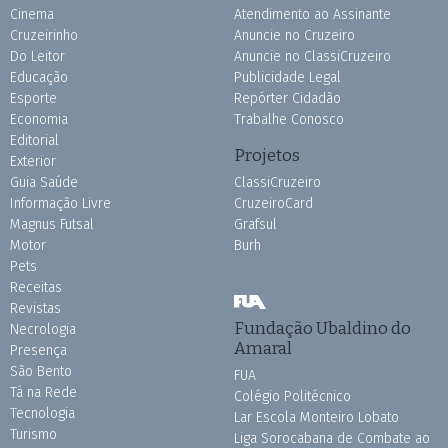
Cinema
Atendimento ao Assinante
Cruzeirinho
Anuncie no Cruzeiro
Do Leitor
Anuncie no ClassiCruzeiro
Educação
Publicidade Legal
Esporte
Repórter Cidadão
Economia
Trabalhe Conosco
Editorial
Projetos
Exterior
Guia Saúde
ClassiCruzeiro
Informação Livre
CruzeiroCard
Magnus Futsal
Grafsul
Motor
Burh
Pets
Receitas
Revistas
Fundação Ubaldino do
Necrologia
Amaral
Presença
São Bento
FUA
Tá na Rede
Colégio Politécnico
Tecnologia
Lar Escola Monteiro Lobato
Turismo
Liga Sorocabana de Combate ao