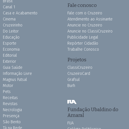
Brasil
Fale conosco
Canal 1
Casa e Acabamento
Fale com o Cruzeiro
Cinema
Atendimento ao Assinante
Cruzeirinho
Anuncie no Cruzeiro
Do Leitor
Anuncie no ClassiCruzeiro
Educação
Publicidade Legal
Esporte
Repórter Cidadão
Economia
Trabalhe Conosco
Editorial
Projetos
Exterior
Guia Saúde
ClassiCruzeiro
Informação Livre
CruzeiroCard
Magnus Futsal
Grafsul
Motor
Burh
Pets
Receitas
Revistas
Fundação Ubaldino do
Necrologia
Amaral
Presença
São Bento
FUA
Tá na Rede