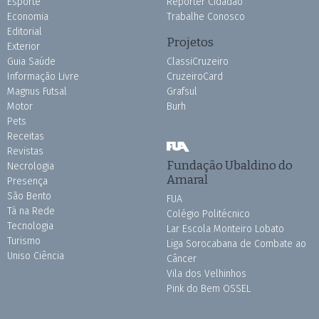
Esporte
Repórter Cidadão
Economia
Trabalhe Conosco
Editorial
Projetos
Exterior
Guia Saúde
ClassiCruzeiro
Informação Livre
CruzeiroCard
Magnus Futsal
Grafsul
Motor
Burh
Pets
Receitas
Revistas
Fundação Ubaldino do
Necrologia
Amaral
Presença
São Bento
FUA
Tá na Rede
Colégio Politécnico
Tecnologia
Lar Escola Monteiro Lobato
Turismo
Liga Sorocabana de Combate ao
Uniso Ciência
Câncer
Vila dos Velhinhos
Pink do Bem OSSEL