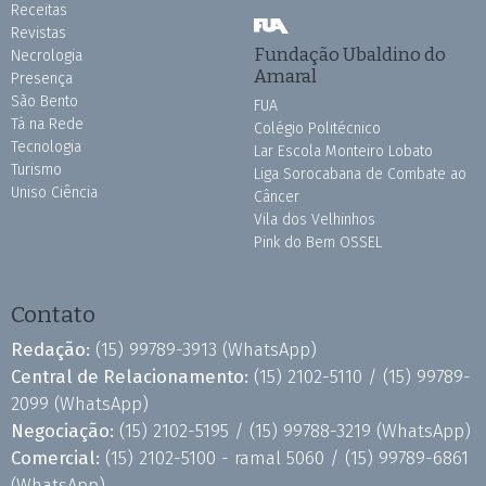
Receitas
Revistas
Fundação Ubaldino do
Necrologia
Amaral
Presença
São Bento
FUA
Tá na Rede
Colégio Politécnico
Tecnologia
Lar Escola Monteiro Lobato
Turismo
Liga Sorocabana de Combate ao
Uniso Ciência
Câncer
Vila dos Velhinhos
Pink do Bem OSSEL
Contato
Redação:
(15) 99789-3913
(WhatsApp)
Central de Relacionamento:
(15) 2102-5110 /
(15) 99789-
2099
(WhatsApp)
Negociação:
(15) 2102-5195 /
(15) 99788-3219
(WhatsApp)
Comercial:
(15) 2102-5100 - ramal 5060 /
(15) 99789-6861
(WhatsApp)