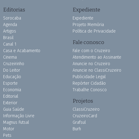
Editorias
Expediente
Sorocaba
Expediente
Agenda
Projeto Memória
Artigos
Política de Privacidade
Brasil
Fale conosco
Canal 1
Casa e Acabamento
Fale com o Cruzeiro
Cinema
Atendimento ao Assinante
Cruzeirinho
Anuncie no Cruzeiro
Do Leitor
Anuncie no ClassiCruzeiro
Educação
Publicidade Legal
Esporte
Repórter Cidadão
Economia
Trabalhe Conosco
Editorial
Projetos
Exterior
Guia Saúde
ClassiCruzeiro
Informação Livre
CruzeiroCard
Magnus Futsal
Grafsul
Motor
Burh
Pets