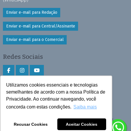
Enviar e-mail para Redação
Enviar e-mail para Central/Assinante
Enviar e-mail para o Comercial
Redes Sociais
Utilizamos cookies essenciais e tecnologias
Faça download do aplicativo
semelhantes de acordo com a nossa Política de
Play Store e App Store
Privacidade. Ao continuar navegando, você
concorda com estas condições.
Saiba mais
Todos os direitos reservados © 2026 Cruzeiro do Sul
Recusar Cookies
Aceitar Cookies