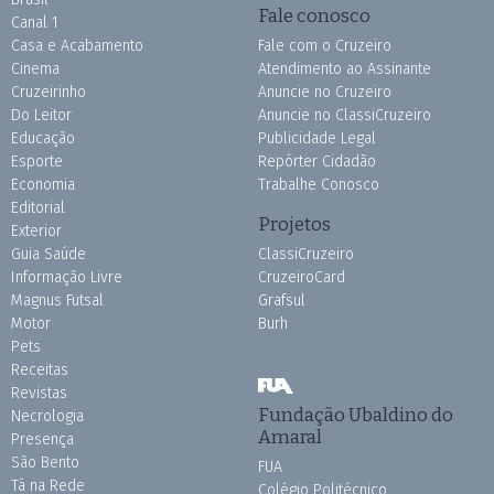
Fale conosco
Canal 1
Casa e Acabamento
Fale com o Cruzeiro
Cinema
Atendimento ao Assinante
Cruzeirinho
Anuncie no Cruzeiro
Do Leitor
Anuncie no ClassiCruzeiro
Educação
Publicidade Legal
Esporte
Repórter Cidadão
Economia
Trabalhe Conosco
Editorial
Projetos
Exterior
Guia Saúde
ClassiCruzeiro
Informação Livre
CruzeiroCard
Magnus Futsal
Grafsul
Motor
Burh
Pets
Receitas
Revistas
Fundação Ubaldino do
Necrologia
Amaral
Presença
São Bento
FUA
Tá na Rede
Colégio Politécnico