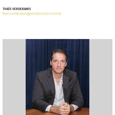
THAÍS VERDERAMIS
thais.verderamis@jornalcruzeiro.com.br