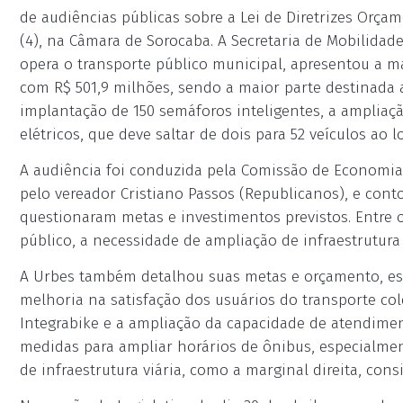
de audiências públicas sobre a Lei de Diretrizes Orça
(4), na Câmara de Sorocaba. A Secretaria de Mobilida
opera o transporte público municipal, apresentou a ma
com R$ 501,9 milhões, sendo a maior parte destinada a
implantação de 150 semáforos inteligentes, a ampliaç
elétricos, que deve saltar de dois para 52 veículos ao l
A audiência foi conduzida pela Comissão de Economia,
pelo vereador Cristiano Passos (Republicanos), e con
questionaram metas e investimentos previstos. Entre o
público, a necessidade de ampliação de infraestrutura 
A Urbes também detalhou suas metas e orçamento, est
melhoria na satisfação dos usuários do transporte c
Integrabike e a ampliação da capacidade de atendime
medidas para ampliar horários de ônibus, especialm
de infraestrutura viária, como a marginal direita, consi