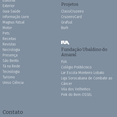
Editorial
Projetos
Exterior
Guia Saúde
ClassiCruzeiro
Informação Livre
CruzeiroCard
Magnus Futsal
Grafsul
Motor
Burh
Pets
Receitas
Revistas
Fundação Ubaldino do
Necrologia
Amaral
Presença
São Bento
FUA
Tá na Rede
Colégio Politécnico
Tecnologia
Lar Escola Monteiro Lobato
Turismo
Liga Sorocabana de Combate ao
Uniso Ciência
Câncer
Vila dos Velhinhos
Pink do Bem OSSEL
Contato