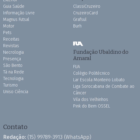
Guia Saúde
ClassiCruzeiro
Informação Livre
CruzeiroCard
Magnus Futsal
Grafsul
Motor
Burh
Pets
Receitas
Revistas
Fundação Ubaldino do
Necrologia
Amaral
Presença
São Bento
FUA
Tá na Rede
Colégio Politécnico
Tecnologia
Lar Escola Monteiro Lobato
Turismo
Liga Sorocabana de Combate ao
Uniso Ciência
Câncer
Vila dos Velhinhos
Pink do Bem OSSEL
Contato
Redação:
(15) 99789-3913
(WhatsApp)