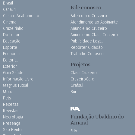
Brasil
Fale conosco
Canal 1
Casa e Acabamento
Fale com o Cruzeiro
Cinema
Atendimento ao Assinante
Cruzeirinho
Anuncie no Cruzeiro
Do Leitor
Anuncie no ClassiCruzeiro
Educação
Publicidade Legal
Esporte
Repórter Cidadão
Economia
Trabalhe Conosco
Editorial
Projetos
Exterior
Guia Saúde
ClassiCruzeiro
Informação Livre
CruzeiroCard
Magnus Futsal
Grafsul
Motor
Burh
Pets
Receitas
Revistas
Fundação Ubaldino do
Necrologia
Amaral
Presença
São Bento
FUA