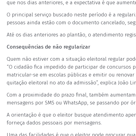
que nos dias anteriores, e a expectativa é que aument
O principal serviço buscado neste período é a regulariz
pessoas ainda estão com o documento cancelado, segun
Até os dias anteriores ao plantão, o atendimento regi
Consequências de não regularizar
Quem não estiver com a situação eleitoral regular pode 
“O cidadão fica impedido de participar de concursos p
matricular-se em escolas públicas e emitir ou renovar
quitação eleitoral no ato da admissão”, explica João Li
Com a proximidade do prazo final, também aumentam a
mensagens por SMS ou WhatsApp, se passando por órgã
A orientação é que o eleitor busque atendimento apenas
forneça dados pessoais por mensagens.
Uma das facilidades é que o eleitor pode procurar qual