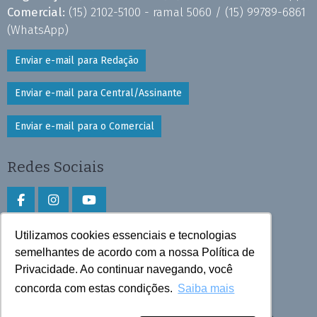
Comercial:
(15) 2102-5100 - ramal 5060 /
(15) 99789-6861
(WhatsApp)
Enviar e-mail para Redação
Enviar e-mail para Central/Assinante
Enviar e-mail para o Comercial
Redes Sociais
Utilizamos cookies essenciais e tecnologias
Faça download do aplicativo
semelhantes de acordo com a nossa Política de
Privacidade. Ao continuar navegando, você
Play Store e App Store
concorda com estas condições.
Saiba mais