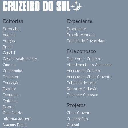
Editorias
Expediente
Sorocaba
Expediente
Agenda
Projeto Memória
Artigos
Política de Privacidade
Brasil
Fale conosco
Canal 1
Casa e Acabamento
Fale com o Cruzeiro
Cinema
Atendimento ao Assinante
Cruzeirinho
Anuncie no Cruzeiro
Do Leitor
Anuncie no ClassiCruzeiro
Educação
Publicidade Legal
Esporte
Repórter Cidadão
Economia
Trabalhe Conosco
Editorial
Projetos
Exterior
Guia Saúde
ClassiCruzeiro
Informação Livre
CruzeiroCard
Magnus Futsal
Grafsul