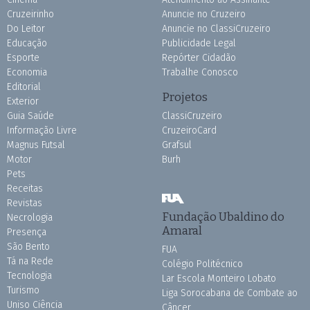
Cruzeirinho
Anuncie no Cruzeiro
Do Leitor
Anuncie no ClassiCruzeiro
Educação
Publicidade Legal
Esporte
Repórter Cidadão
Economia
Trabalhe Conosco
Editorial
Projetos
Exterior
Guia Saúde
ClassiCruzeiro
Informação Livre
CruzeiroCard
Magnus Futsal
Grafsul
Motor
Burh
Pets
Receitas
Revistas
Fundação Ubaldino do
Necrologia
Amaral
Presença
São Bento
FUA
Tá na Rede
Colégio Politécnico
Tecnologia
Lar Escola Monteiro Lobato
Turismo
Liga Sorocabana de Combate ao
Uniso Ciência
Câncer