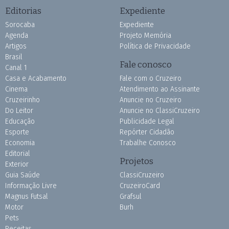
Editorias
Expediente
Sorocaba
Expediente
Agenda
Projeto Memória
Artigos
Política de Privacidade
Brasil
Fale conosco
Canal 1
Casa e Acabamento
Fale com o Cruzeiro
Cinema
Atendimento ao Assinante
Cruzeirinho
Anuncie no Cruzeiro
Do Leitor
Anuncie no ClassiCruzeiro
Educação
Publicidade Legal
Esporte
Repórter Cidadão
Economia
Trabalhe Conosco
Editorial
Projetos
Exterior
Guia Saúde
ClassiCruzeiro
Informação Livre
CruzeiroCard
Magnus Futsal
Grafsul
Motor
Burh
Pets
Receitas