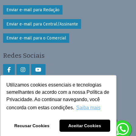
Enviar e-mail para Redação
Enviar e-mail para Central/Assinante
Enviar e-mail para o Comercial
Redes Sociais
Utilizamos cookies essenciais e tecnologias
Faça download do aplicativo
semelhantes de acordo com a nossa Política de
Privacidade. Ao continuar navegando, você
Play Store e App Store
concorda com estas condições.
Saiba mais
Todos os direitos reservados © 2026 Cruzeiro do Sul
Recusar Cookies
Aceitar Cookies