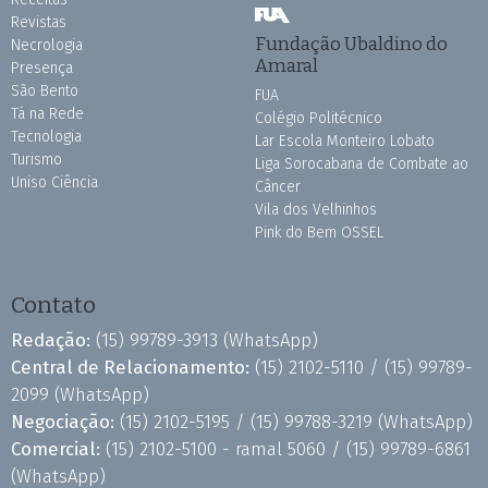
Revistas
Fundação Ubaldino do
Necrologia
Amaral
Presença
São Bento
FUA
Tá na Rede
Colégio Politécnico
Tecnologia
Lar Escola Monteiro Lobato
Turismo
Liga Sorocabana de Combate ao
Uniso Ciência
Câncer
Vila dos Velhinhos
Pink do Bem OSSEL
Contato
Redação:
(15) 99789-3913
(WhatsApp)
Central de Relacionamento:
(15) 2102-5110 /
(15) 99789-
2099
(WhatsApp)
Negociação:
(15) 2102-5195 /
(15) 99788-3219
(WhatsApp)
Comercial:
(15) 2102-5100 - ramal 5060 /
(15) 99789-6861
(WhatsApp)