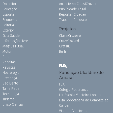
Do Leitor
Anuncie no ClassiCruzeiro
Educação
Publicidade Legal
Esporte
Repórter Cidadão
Economia
Trabalhe Conosco
Editorial
Projetos
Exterior
Guia Saúde
ClassiCruzeiro
Informação Livre
CruzeiroCard
Magnus Futsal
Grafsul
Motor
Burh
Pets
Receitas
Revistas
Fundação Ubaldino do
Necrologia
Amaral
Presença
São Bento
FUA
Tá na Rede
Colégio Politécnico
Tecnologia
Lar Escola Monteiro Lobato
Turismo
Liga Sorocabana de Combate ao
Uniso Ciência
Câncer
Vila dos Velhinhos