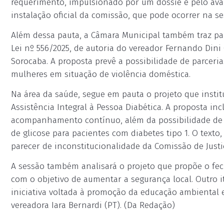
requerimento, impulsionado por um dossiê e pelo avan
instalação oficial da comissão, que pode ocorrer na ses
Além dessa pauta, a Câmara Municipal também traz pa
Lei nº 556/2025, de autoria do vereador Fernando Dini
Sorocaba. A proposta prevê a possibilidade de parceri
mulheres em situação de violência doméstica.
Na área da saúde, segue em pauta o projeto que insti
Assistência Integral à Pessoa Diabética. A proposta inc
acompanhamento contínuo, além da possibilidade de 
de glicose para pacientes com diabetes tipo 1. O texto
parecer de inconstitucionalidade da Comissão de Justi
A sessão também analisará o projeto que propõe o f
com o objetivo de aumentar a segurança local. Outro i
iniciativa voltada à promoção da educação ambiental e
vereadora Iara Bernardi (PT). (Da Redação)