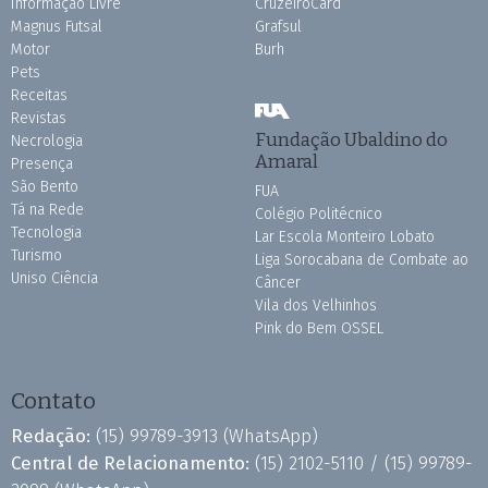
Informação Livre
CruzeiroCard
Magnus Futsal
Grafsul
Motor
Burh
Pets
Receitas
Revistas
Fundação Ubaldino do
Necrologia
Amaral
Presença
São Bento
FUA
Tá na Rede
Colégio Politécnico
Tecnologia
Lar Escola Monteiro Lobato
Turismo
Liga Sorocabana de Combate ao
Uniso Ciência
Câncer
Vila dos Velhinhos
Pink do Bem OSSEL
Contato
Redação:
(15) 99789-3913
(WhatsApp)
Central de Relacionamento:
(15) 2102-5110 /
(15) 99789-