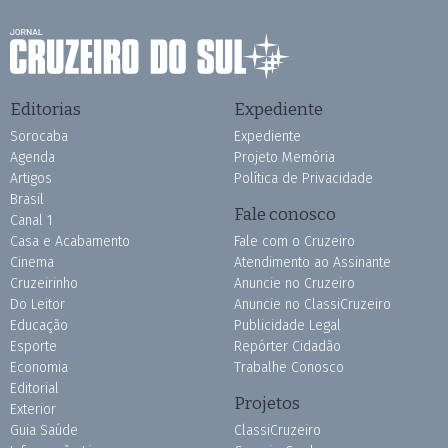
Editorias
Expediente
Sorocaba
Expediente
Agenda
Projeto Memória
Artigos
Política de Privacidade
Brasil
Fale conosco
Canal 1
Casa e Acabamento
Fale com o Cruzeiro
Cinema
Atendimento ao Assinante
Cruzeirinho
Anuncie no Cruzeiro
Do Leitor
Anuncie no ClassiCruzeiro
Educação
Publicidade Legal
Esporte
Repórter Cidadão
Economia
Trabalhe Conosco
Editorial
Projetos
Exterior
Guia Saúde
ClassiCruzeiro