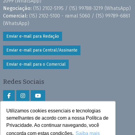
2099
(WhatsApp)
Negociação:
(15) 2102-5195 /
(15) 99788-3219
(WhatsApp)
Comercial:
(15) 2102-5100 - ramal 5060 /
(15) 99789-6861
(WhatsApp)
Enviar e-mail para Redação
Enviar e-mail para Central/Assinante
Enviar e-mail para o Comercial
Redes Sociais
Utilizamos cookies essenciais e tecnologias
Faça download do aplicativo
semelhantes de acordo com a nossa Política de
Privacidade. Ao continuar navegando, você
Play Store e App Store
concorda com estas condições.
Saiba mais