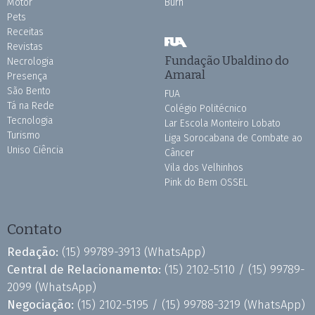
Motor
Burh
Pets
Receitas
Revistas
Fundação Ubaldino do
Necrologia
Amaral
Presença
São Bento
FUA
Tá na Rede
Colégio Politécnico
Tecnologia
Lar Escola Monteiro Lobato
Turismo
Liga Sorocabana de Combate ao
Uniso Ciência
Câncer
Vila dos Velhinhos
Pink do Bem OSSEL
Contato
Redação:
(15) 99789-3913
(WhatsApp)
Central de Relacionamento:
(15) 2102-5110 /
(15) 99789-
2099
(WhatsApp)
Negociação:
(15) 2102-5195 /
(15) 99788-3219
(WhatsApp)