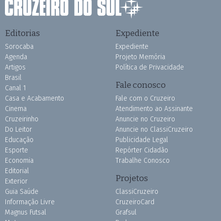
Editorias
Expediente
Sorocaba
Expediente
Agenda
Projeto Memória
Artigos
Política de Privacidade
Brasil
Fale conosco
Canal 1
Casa e Acabamento
Fale com o Cruzeiro
Cinema
Atendimento ao Assinante
Cruzeirinho
Anuncie no Cruzeiro
Do Leitor
Anuncie no ClassiCruzeiro
Educação
Publicidade Legal
Esporte
Repórter Cidadão
Economia
Trabalhe Conosco
Editorial
Projetos
Exterior
Guia Saúde
ClassiCruzeiro
Informação Livre
CruzeiroCard
Magnus Futsal
Grafsul