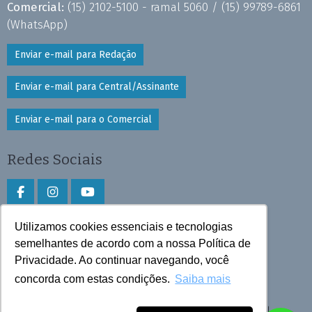
Comercial:
(15) 2102-5100 - ramal 5060 /
(15) 99789-6861
(WhatsApp)
Enviar e-mail para Redação
Enviar e-mail para Central/Assinante
Enviar e-mail para o Comercial
Redes Sociais
Utilizamos cookies essenciais e tecnologias
Faça download do aplicativo
semelhantes de acordo com a nossa Política de
Privacidade. Ao continuar navegando, você
Play Store e App Store
concorda com estas condições.
Saiba mais
Todos os direitos reservados © 2026 Cruzeiro do Sul