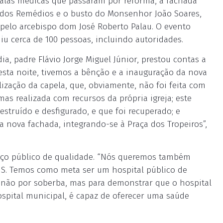
 alas médicas que passaram por reforma, a fachada
ra dos Remédios e o busto do Monsenhor João Soares,
 pelo arcebispo dom José Roberto Palau. O evento
niu cerca de 100 pessoas, incluindo autoridades.
ia, padre Flávio Jorge Miguel Júnior, prestou contas a
Nesta noite, tivemos a bênção e a inauguração da nova
lização da capela, que, obviamente, não foi feita com
as realizada com recursos da própria igreja; este
estruído e desfigurado, e que foi recuperado; e
 nova fachada, integrando-se à Praça dos Tropeiros”,
iço público de qualidade. “Nós queremos também
US. Temos como meta ser um hospital público de
, não por soberba, mas para demonstrar que o hospital
ospital municipal, é capaz de oferecer uma saúde