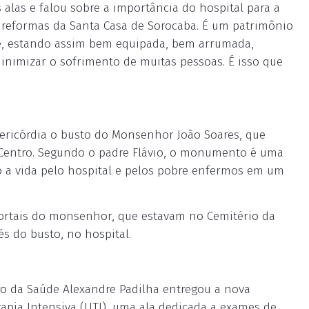
alas e falou sobre a importância do hospital para a
s reformas da Santa Casa de Sorocaba. É um patrimônio
 e, estando assim bem equipada, bem arrumada,
minimizar o sofrimento de muitas pessoas. É isso que
sericórdia o busto do Monsenhor João Soares, que
o Centro. Segundo o padre Flávio, o monumento é uma
a vida pelo hospital e pelos pobre enfermos em um
ortais do monsenhor, que estavam no Cemitério da
s do busto, no hospital.
tro da Saúde Alexandre Padilha entregou a nova
rapia Intensiva (UTI), uma ala dedicada a exames de