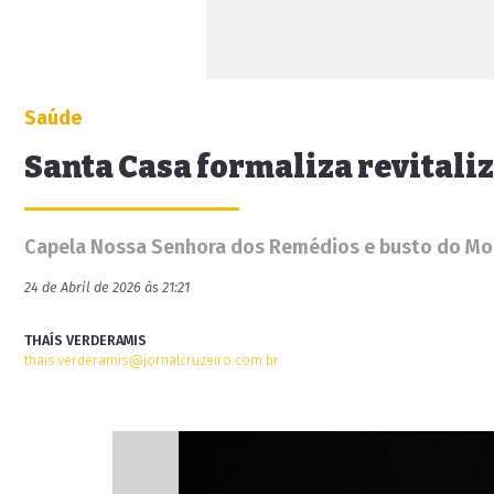
Saúde
Santa Casa formaliza revitali
Capela Nossa Senhora dos Remédios e busto do Mo
24 de Abril de 2026 às 21:21
THAÍS VERDERAMIS
thais.verderamis@jornalcruzeiro.com.br