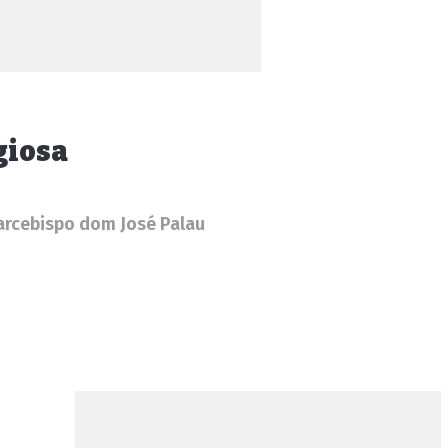
giosa
rcebispo dom José Palau