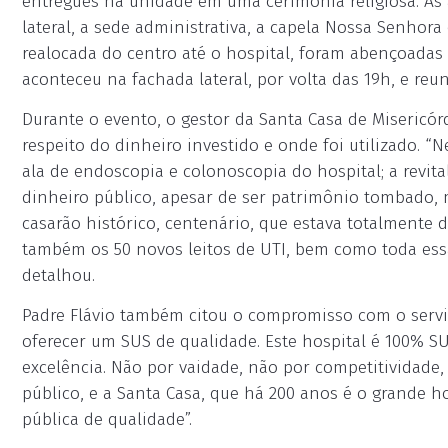
entregues na unidade em uma cerimônia religiosa. As
lateral, a sede administrativa, a capela Nossa Senho
realocada do centro até o hospital, foram abençoadas
aconteceu na fachada lateral, por volta das 19h, e reu
Durante o evento, o gestor da Santa Casa de Misericórd
respeito do dinheiro investido e onde foi utilizado. “
ala de endoscopia e colonoscopia do hospital; a revita
dinheiro público, apesar de ser patrimônio tombado, m
casarão histórico, centenário, que estava totalmente d
também os 50 novos leitos de UTI, bem como toda essa
detalhou.
Padre Flávio também citou o compromisso com o serv
oferecer um SUS de qualidade. Este hospital é 100% S
excelência. Não por vaidade, não por competitividade
público, e a Santa Casa, que há 200 anos é o grande h
pública de qualidade”.