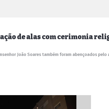
zação de alas com cerimonia reli
nsenhor João Soares também foram abençoados pelo a