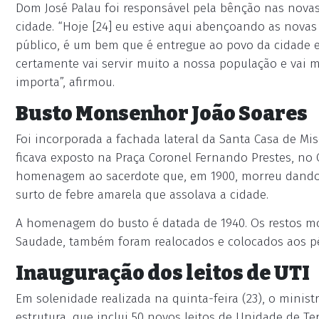
Dom José Palau foi responsável pela bênção nas novas 
cidade. “Hoje [24] eu estive aqui abençoando as nova
público, é um bem que é entregue ao povo da cidade
certamente vai servir muito a nossa população e vai 
importa”, afirmou.
Busto Monsenhor João Soares
Foi incorporada a fachada lateral da Santa Casa de Mi
ficava exposto na Praça Coronel Fernando Prestes, n
homenagem ao sacerdote que, em 1900, morreu dando 
surto de febre amarela que assolava a cidade.
A homenagem do busto é datada de 1940. Os restos m
Saudade, também foram realocados e colocados aos pé
Inauguração dos leitos de UTI
Em solenidade realizada na quinta-feira (23), o minis
estrutura, que inclui 50 novos leitos de Unidade de Te