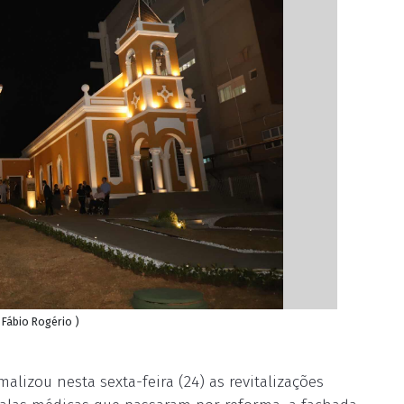
 Fábio Rogério )
alizou nesta sexta-feira (24) as revitalizações