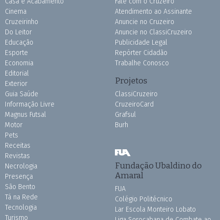
Casa e Acabamento
Fale com o Cruzeiro
Cinema
Atendimento ao Assinante
Cruzeirinho
Anuncie no Cruzeiro
Do Leitor
Anuncie no ClassiCruzeiro
Educação
Publicidade Legal
Esporte
Repórter Cidadão
Economia
Trabalhe Conosco
Editorial
Projetos
Exterior
Guia Saúde
ClassiCruzeiro
Informação Livre
CruzeiroCard
Magnus Futsal
Grafsul
Motor
Burh
Pets
Receitas
Revistas
Fundação Ubaldino do
Necrologia
Amaral
Presença
São Bento
FUA
Tá na Rede
Colégio Politécnico
Tecnologia
Lar Escola Monteiro Lobato
Turismo
Liga Sorocabana de Combate ao