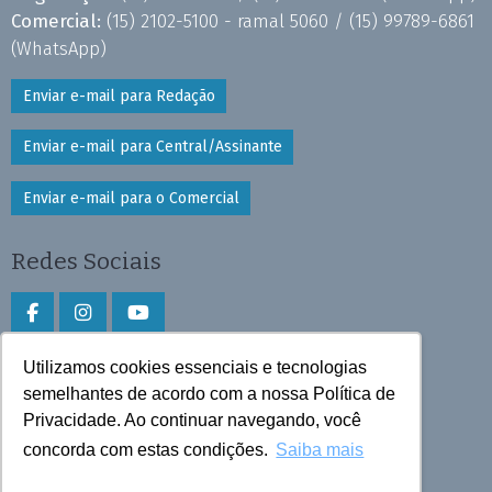
Comercial:
(15) 2102-5100 - ramal 5060 /
(15) 99789-6861
(WhatsApp)
Enviar e-mail para Redação
Enviar e-mail para Central/Assinante
Enviar e-mail para o Comercial
Redes Sociais
Utilizamos cookies essenciais e tecnologias
Faça download do aplicativo
semelhantes de acordo com a nossa Política de
Privacidade. Ao continuar navegando, você
Play Store e App Store
concorda com estas condições.
Saiba mais