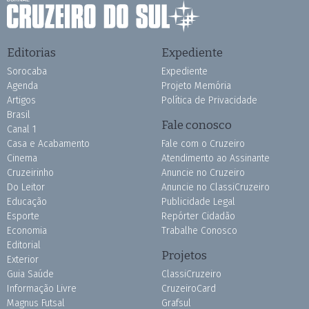
Editorias
Expediente
Sorocaba
Expediente
Agenda
Projeto Memória
Artigos
Política de Privacidade
Brasil
Fale conosco
Canal 1
Casa e Acabamento
Fale com o Cruzeiro
Cinema
Atendimento ao Assinante
Cruzeirinho
Anuncie no Cruzeiro
Do Leitor
Anuncie no ClassiCruzeiro
Educação
Publicidade Legal
Esporte
Repórter Cidadão
Economia
Trabalhe Conosco
Editorial
Projetos
Exterior
Guia Saúde
ClassiCruzeiro
Informação Livre
CruzeiroCard
Magnus Futsal
Grafsul