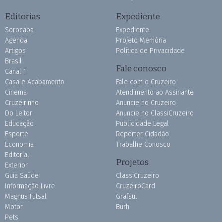
Editorias
Expediente
Sorocaba
Expediente
Agenda
Projeto Memória
Artigos
Política de Privacidade
Brasil
Fale conosco
Canal 1
Casa e Acabamento
Fale com o Cruzeiro
Cinema
Atendimento ao Assinante
Cruzeirinho
Anuncie no Cruzeiro
Do Leitor
Anuncie no ClassiCruzeiro
Educação
Publicidade Legal
Esporte
Repórter Cidadão
Economia
Trabalhe Conosco
Editorial
Projetos
Exterior
Guia Saúde
ClassiCruzeiro
Informação Livre
CruzeiroCard
Magnus Futsal
Grafsul
Motor
Burh
Pets