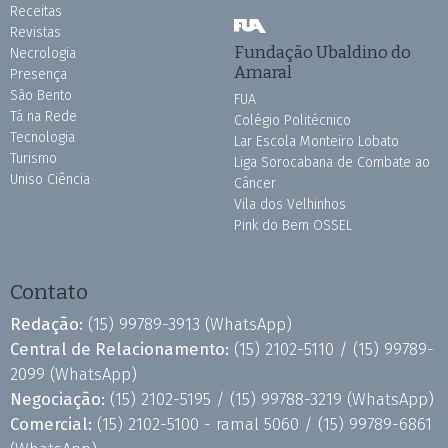
Receitas
Revistas
Fundação Ubaldino do
Necrologia
Amaral
Presença
São Bento
FUA
Tá na Rede
Colégio Politécnico
Tecnologia
Lar Escola Monteiro Lobato
Turismo
Liga Sorocabana de Combate ao
Uniso Ciência
Câncer
Vila dos Velhinhos
Pink do Bem OSSEL
Contato
Redação:
(15) 99789-3913
(WhatsApp)
Central de Relacionamento:
(15) 2102-5110 /
(15) 99789-
2099
(WhatsApp)
Negociação:
(15) 2102-5195 /
(15) 99788-3219
(WhatsApp)
Comercial:
(15) 2102-5100 - ramal 5060 /
(15) 99789-6861