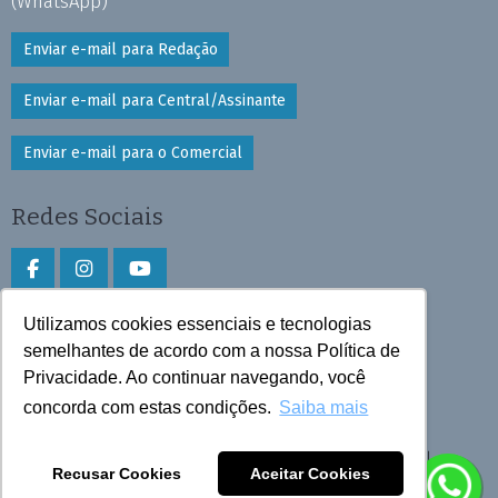
(WhatsApp)
Enviar e-mail para Redação
Enviar e-mail para Central/Assinante
Enviar e-mail para o Comercial
Redes Sociais
Utilizamos cookies essenciais e tecnologias
Faça download do aplicativo
semelhantes de acordo com a nossa Política de
Privacidade. Ao continuar navegando, você
Play Store e App Store
concorda com estas condições.
Saiba mais
Todos os direitos reservados © 2026 Cruzeiro do Sul
Recusar Cookies
Aceitar Cookies