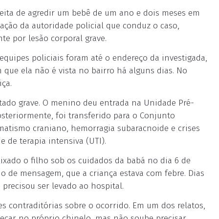
peita de agredir um bebê de um ano e dois meses em
tação da autoridade policial que conduz o caso,
te por lesão corporal grave.
equipes policiais foram até o endereço da investigada,
que ela não é vista no bairro há alguns dias. No
ça.
stado grave. O menino deu entrada na Unidade Pré-
osteriormente, foi transferido para o Conjunto
matismo craniano, hemorragia subaracnoide e crises
 de terapia intensiva (UTI).
ixado o filho sob os cuidados da babá no dia 6 de
eio de mensagem, que a criança estava com febre. Dias
precisou ser levado ao hospital.
es contraditórias sobre o ocorrido. Em um dos relatos,
peçar no próprio chinelo, mas não soube precisar