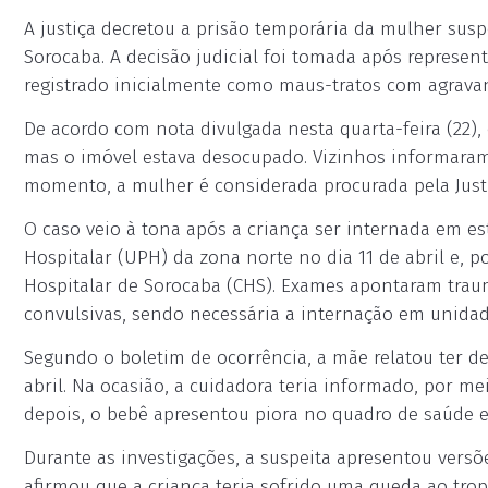
A justiça decretou a prisão temporária da mulher sus
Sorocaba. A decisão judicial foi tomada após represen
registrado inicialmente como maus-tratos com agravan
De acordo com nota divulgada nesta quarta-feira (22), 
mas o imóvel estava desocupado. Vizinhos informaram 
momento, a mulher é considerada procurada pela Justi
O caso veio à tona após a criança ser internada em e
Hospitalar (UPH) da zona norte no dia 11 de abril e, p
Hospitalar de Sorocaba (CHS). Exames apontaram trau
convulsivas, sendo necessária a internação em unidade
Segundo o boletim de ocorrência, a mãe relatou ter de
abril. Na ocasião, a cuidadora teria informado, por m
depois, o bebê apresentou piora no quadro de saúde e 
Durante as investigações, a suspeita apresentou versõ
afirmou que a criança teria sofrido uma queda ao tro