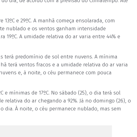
do dia, de acordo com a previsão do Climatempo. Até
tre 13ºC e 29ºC. A manhã começa ensolarada, com
mente nublado e os ventos ganham intensidade
a 19ºC. A umidade relativa do ar varia entre 44% e
as terá predomínio de sol entre nuvens. A mínima
hã terá ventos fracos e a umidade relativa do ar varia
e nuvens e, à noite, o céu permanece com pouca
 e mínimas de 17ºC. No sábado (25), o dia terá sol
e relativa do ar chegando a 92%. Já no domingo (26), o
do dia. À noite, o céu permanece nublado, mas sem