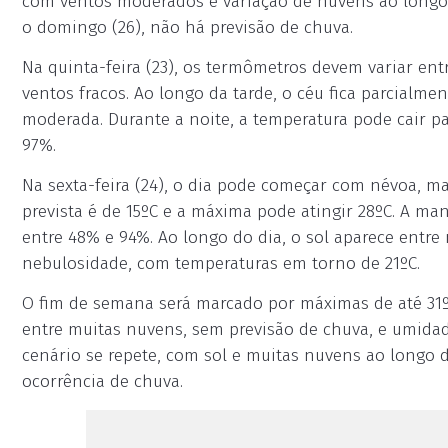
com ventos moderados e variação de nuvens ao longo 
o domingo (26), não há previsão de chuva.
Na quinta-feira (23), os termômetros devem variar en
ventos fracos. Ao longo da tarde, o céu fica parcial
moderada. Durante a noite, a temperatura pode cair par
97%.
Na sexta-feira (24), o dia pode começar com névoa, m
prevista é de 15ºC e a máxima pode atingir 28ºC. A man
entre 48% e 94%. Ao longo do dia, o sol aparece entr
nebulosidade, com temperaturas em torno de 21ºC.
O fim de semana será marcado por máximas de até 31ºC
entre muitas nuvens, sem previsão de chuva, e umidad
cenário se repete, com sol e muitas nuvens ao longo 
ocorrência de chuva.