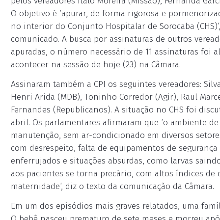
pelos vereadores Ítalo Moreira (Missão), Fernanda Garci
O objetivo é ‘apurar, de forma rigorosa e pormenoriza
no interior do Conjunto Hospitalar de Sorocaba (CHS)‘
comunicado. A busca por assinaturas de outros verea
apuradas, o número necessário de 11 assinaturas foi a
acontecer na sessão de hoje (23) na Câmara.
Assinaram também a CPI os seguintes vereadores: Silva
Henri Arida (MDB), Toninho Corredor (Agir), Raul Mar
Fernandes (Republicanos). A situação no CHS foi disc
abril. Os parlamentares afirmaram que ‘o ambiente de 
manutenção, sem ar-condicionado em diversos setores
com desrespeito, falta de equipamentos de segurança 
enferrujados e situações absurdas, como larvas saind
aos pacientes se torna precário, com altos índices d
maternidade‘, diz o texto da comunicação da Câmara.
Em um dos episódios mais graves relatados, uma famíl
O bebê nasceu prematuro de sete meses e morreu após