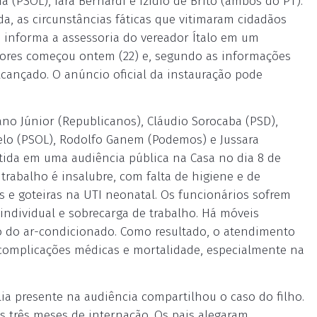
a (PSOL), Iara Bernardi e Izídio de Brito (ambos do PT).
da, as circunstâncias fáticas que vitimaram cidadãos
, informa a assessoria do vereador Ítalo em um
dores começou ontem (22) e, segundo as informações
lcançado. O anúncio oficial da instauração pode
no Júnior (Republicanos), Cláudio Sorocaba (PSD),
celo (PSOL), Rodolfo Ganem (Podemos) e Jussara
utida em uma audiência pública na Casa no dia 8 de
trabalho é insalubre, com falta de higiene e de
 e goteiras na UTI neonatal. Os funcionários sofrem
individual e sobrecarga de trabalho. Há móveis
o do ar-condicionado. Como resultado, o atendimento
e complicações médicas e mortalidade, especialmente na
ia presente na audiência compartilhou o caso do filho.
 três meses de internação. Os pais alegaram