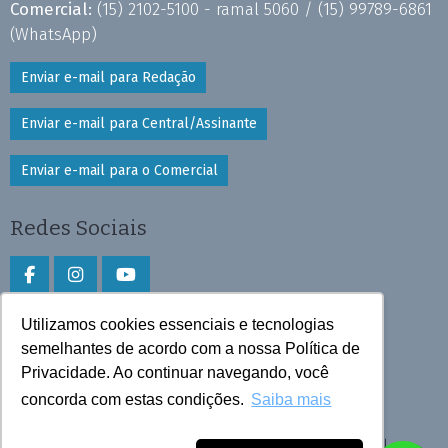
Comercial:
(15) 2102-5100 - ramal 5060 /
(15) 99789-6861
(WhatsApp)
Enviar e-mail para Redação
Enviar e-mail para Central/Assinante
Enviar e-mail para o Comercial
Redes Sociais
Utilizamos cookies essenciais e tecnologias
Faça download do aplicativo
semelhantes de acordo com a nossa Política de
Privacidade. Ao continuar navegando, você
Play Store e App Store
concorda com estas condições.
Saiba mais
Todos os direitos reservados © 2026 Cruzeiro do Sul