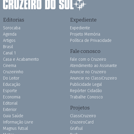
Editorias
Expediente
Sorocaba
Expediente
Agenda
Projeto Memória
Artigos
Política de Privacidade
Brasil
Fale conosco
Canal 1
Casa e Acabamento
Fale com o Cruzeiro
Cinema
Atendimento ao Assinante
Cruzeirinho
Anuncie no Cruzeiro
Do Leitor
Anuncie no ClassiCruzeiro
Educação
Publicidade Legal
Esporte
Repórter Cidadão
Economia
Trabalhe Conosco
Editorial
Projetos
Exterior
Guia Saúde
ClassiCruzeiro
Informação Livre
CruzeiroCard
Magnus Futsal
Grafsul