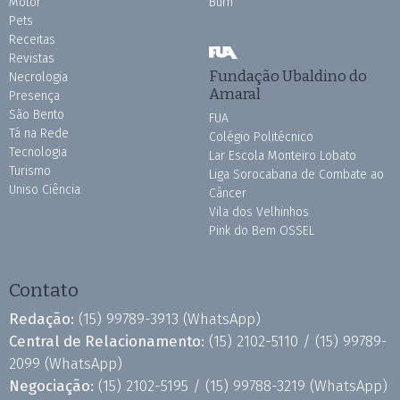
Motor
Burh
Pets
Receitas
Revistas
Fundação Ubaldino do
Necrologia
Amaral
Presença
São Bento
FUA
Tá na Rede
Colégio Politécnico
Tecnologia
Lar Escola Monteiro Lobato
Turismo
Liga Sorocabana de Combate ao
Uniso Ciência
Câncer
Vila dos Velhinhos
Pink do Bem OSSEL
Contato
Redação:
(15) 99789-3913
(WhatsApp)
Central de Relacionamento:
(15) 2102-5110 /
(15) 99789-
2099
(WhatsApp)
Negociação:
(15) 2102-5195 /
(15) 99788-3219
(WhatsApp)