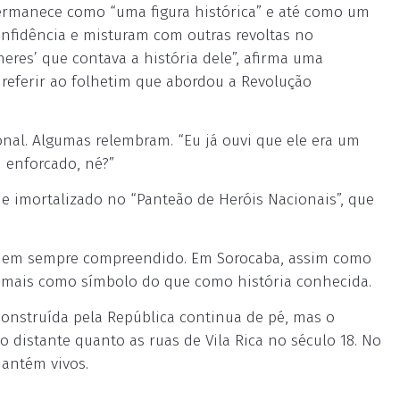
ermanece como “uma figura histórica” e até como um
nfidência e misturam com outras revoltas no
eres’ que contava a história dele”, afirma uma
e referir ao folhetim que abordou a Revolução
onal. Algumas relembram. “Eu já ouvi que ele era um
i enforcado, né?”
me imortalizado no “Panteão de Heróis Nacionais”, que
e nem sempre compreendido. Em Sorocaba, assim como
te mais como símbolo do que como história conhecida.
 construída pela República continua de pé, mas o
o distante quanto as ruas de Vila Rica no século 18. No
mantém vivos.