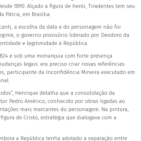
sde 1890. Alçado a figura de herói, Tiradentes tem seu
 Pátria, em Brasília.
canti, a escolha da data e do personagem não foi
egime, o governo provisório liderado por Deodoro da
ntidade e legitimidade à República.
e 1824 e sob uma monarquia com forte presença
mudanças legais: era preciso criar novas referências
tes, participante da Inconfidência Mineira executado em
nal.
ntidos”, Henrique detalha que a consolidação da
tor Pedro Américo, conhecido por obras ligadas ao
entações mais marcantes do personagem. Na pintura,
igura de Cristo, estratégia que dialogava com a
embora a República tenha adotado a separação entre