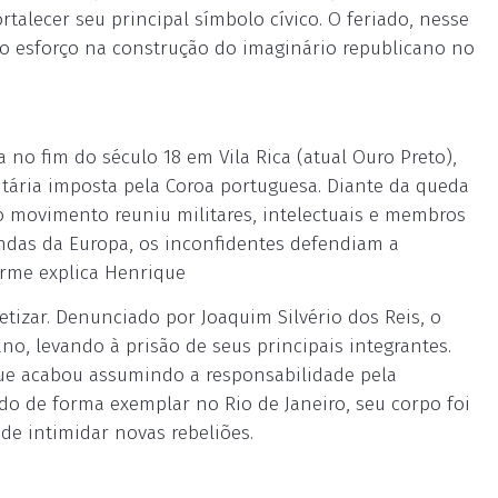
ortalecer seu principal símbolo cívico. O feriado, nesse
 o esforço na construção do imaginário republicano no
 no fim do século 18 em Vila Rica (atual Ouro Preto),
utária imposta pela Coroa portuguesa. Diante da queda
o movimento reuniu militares, intelectuais e membros
 vindas da Europa, os inconfidentes defendiam a
rme explica Henrique
etizar. Denunciado por Joaquim Silvério dos Reis, o
o, levando à prisão de seus principais integrantes.
 que acabou assumindo a responsabilidade pela
do de forma exemplar no Rio de Janeiro, seu corpo foi
de intimidar novas rebeliões.