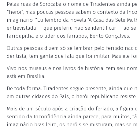
Pelas ruas de Sorocaba o nome de Tiradentes ainda p
“herói”, mas poucas pessoas sabem o contexto da Inco
imaginário. “Eu lembro da novela ‘A Casa das Sete Mulh
entrevistada — que preferiu não se identificar — ao s
Farroupilha e o líder dos farrapos, Bento Gonçalves.
Outras pessoas dizem só se lembrar pelo feriado naci
dentista, tem gente que fala que foi militar. Mas ele fo
Vivo nos museus e nos livros de história, tem seu no
está em Brasília.
De toda forma. Tiradentes segue presente, ainda qu
em outras cidades do País, o herói republicano resis
Mais de um século após a criação do feriado, a figura
sentido da Inconfidência ainda parece, para muitos, tã
imaginário brasileiro, os heróis se misturam, mas se 