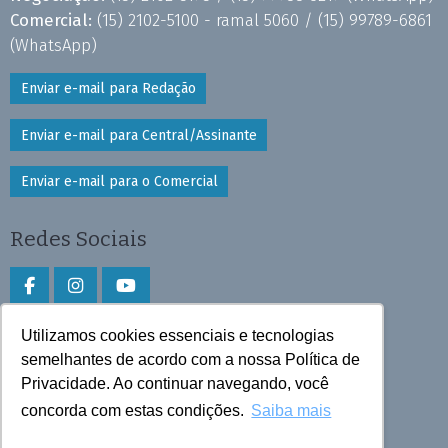
Comercial:
(15) 2102-5100 - ramal 5060 /
(15) 99789-6861
(WhatsApp)
Enviar e-mail para Redação
Enviar e-mail para Central/Assinante
Enviar e-mail para o Comercial
Redes Sociais
Utilizamos cookies essenciais e tecnologias
Faça download do aplicativo
semelhantes de acordo com a nossa Política de
Privacidade. Ao continuar navegando, você
Play Store e App Store
concorda com estas condições.
Saiba mais