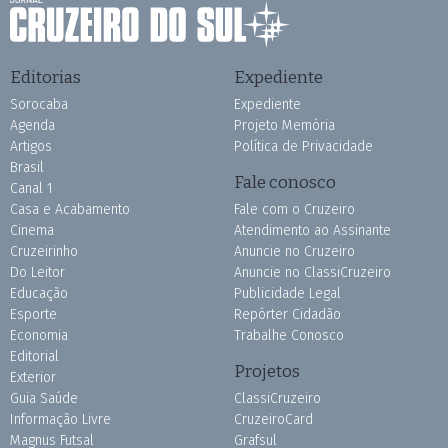
Editorias
Expediente
Sorocaba
Expediente
Agenda
Projeto Memória
Artigos
Política de Privacidade
Brasil
Fale conosco
Canal 1
Casa e Acabamento
Fale com o Cruzeiro
Cinema
Atendimento ao Assinante
Cruzeirinho
Anuncie no Cruzeiro
Do Leitor
Anuncie no ClassiCruzeiro
Educação
Publicidade Legal
Esporte
Repórter Cidadão
Economia
Trabalhe Conosco
Editorial
Projetos
Exterior
Guia Saúde
ClassiCruzeiro
Informação Livre
CruzeiroCard
Magnus Futsal
Grafsul