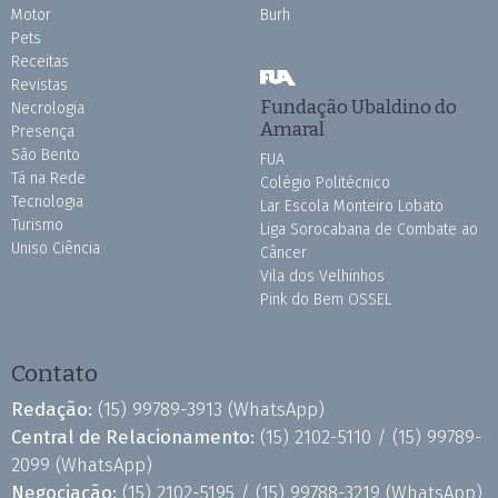
Motor
Burh
Pets
Receitas
Revistas
Fundação Ubaldino do
Necrologia
Amaral
Presença
São Bento
FUA
Tá na Rede
Colégio Politécnico
Tecnologia
Lar Escola Monteiro Lobato
Turismo
Liga Sorocabana de Combate ao
Uniso Ciência
Câncer
Vila dos Velhinhos
Pink do Bem OSSEL
Contato
Redação:
(15) 99789-3913
(WhatsApp)
Central de Relacionamento:
(15) 2102-5110 /
(15) 99789-
2099
(WhatsApp)
Negociação:
(15) 2102-5195 /
(15) 99788-3219
(WhatsApp)