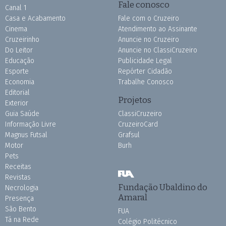
Fale conosco
Canal 1
Casa e Acabamento
Fale com o Cruzeiro
Cinema
Atendimento ao Assinante
Cruzeirinho
Anuncie no Cruzeiro
Do Leitor
Anuncie no ClassiCruzeiro
Educação
Publicidade Legal
Esporte
Repórter Cidadão
Economia
Trabalhe Conosco
Editorial
Projetos
Exterior
Guia Saúde
ClassiCruzeiro
Informação Livre
CruzeiroCard
Magnus Futsal
Grafsul
Motor
Burh
Pets
Receitas
Revistas
Fundação Ubaldino do
Necrologia
Amaral
Presença
São Bento
FUA
Tá na Rede
Colégio Politécnico