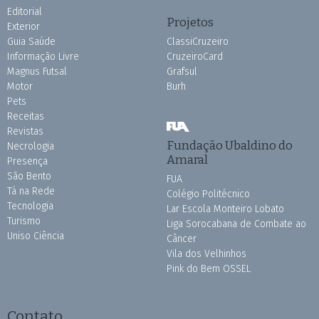
Editorial
Projetos
Exterior
Guia Saúde
ClassiCruzeiro
Informação Livre
CruzeiroCard
Magnus Futsal
Grafsul
Motor
Burh
Pets
Receitas
Revistas
Fundação Ubaldino do
Necrologia
Amaral
Presença
São Bento
FUA
Tá na Rede
Colégio Politécnico
Tecnologia
Lar Escola Monteiro Lobato
Turismo
Liga Sorocabana de Combate ao
Uniso Ciência
Câncer
Vila dos Velhinhos
Pink do Bem OSSEL
Contato