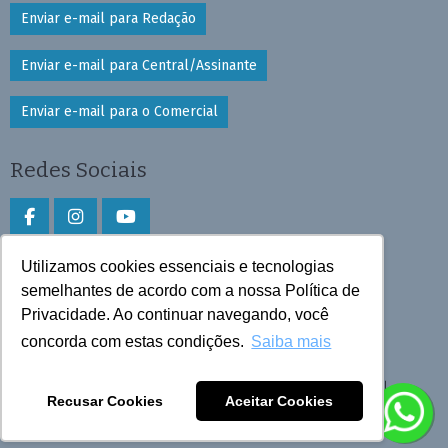
Enviar e-mail para Redação
Enviar e-mail para Central/Assinante
Enviar e-mail para o Comercial
Redes Sociais
Utilizamos cookies essenciais e tecnologias
Faça download do aplicativo
semelhantes de acordo com a nossa Política de
Play Store e App Store
Privacidade. Ao continuar navegando, você
concorda com estas condições.
Saiba mais
Todos os direitos reservados © 2026 Cruzeiro do Sul
Recusar Cookies
Aceitar Cookies