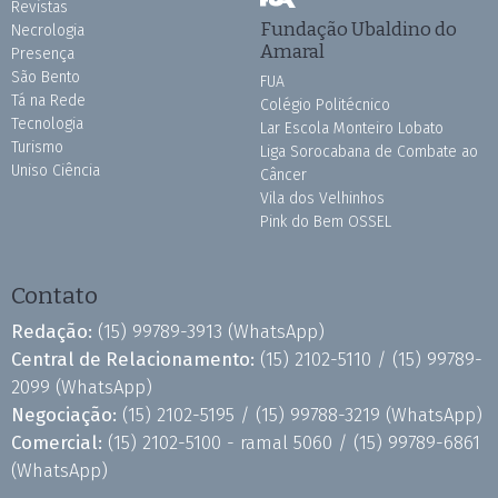
Revistas
Fundação Ubaldino do
Necrologia
Amaral
Presença
São Bento
FUA
Tá na Rede
Colégio Politécnico
Tecnologia
Lar Escola Monteiro Lobato
Turismo
Liga Sorocabana de Combate ao
Uniso Ciência
Câncer
Vila dos Velhinhos
Pink do Bem OSSEL
Contato
Redação:
(15) 99789-3913
(WhatsApp)
Central de Relacionamento:
(15) 2102-5110 /
(15) 99789-
2099
(WhatsApp)
Negociação:
(15) 2102-5195 /
(15) 99788-3219
(WhatsApp)
Comercial:
(15) 2102-5100 - ramal 5060 /
(15) 99789-6861
(WhatsApp)