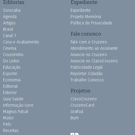
Editorias
Expediente
Sorocaba
Expediente
Agenda
Projeto Memória
Artigos
Política de Privacidade
Brasil
Fale conosco
Canal 1
Casa e Acabamento
Fale com o Cruzeiro
Cinema
Atendimento ao Assinante
Cruzeirinho
Anuncie no Cruzeiro
Do Leitor
Anuncie no ClassiCruzeiro
Educação
Publicidade Legal
Esporte
Repórter Cidadão
Economia
Trabalhe Conosco
Editorial
Projetos
Exterior
Guia Saúde
ClassiCruzeiro
Informação Livre
CruzeiroCard
Magnus Futsal
Grafsul
Motor
Burh
Pets
Receitas