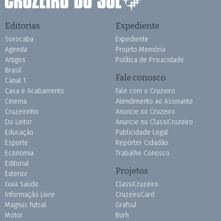
Editorias
Expediente
Sorocaba
Expediente
Agenda
Projeto Memória
Artigos
Política de Privacidade
Brasil
Fale conosco
Canal 1
Casa e Acabamento
Fale com o Cruzeiro
Cinema
Atendimento ao Assinante
Cruzeirinho
Anuncie no Cruzeiro
Do Leitor
Anuncie no ClassiCruzeiro
Educação
Publicidade Legal
Esporte
Repórter Cidadão
Economia
Trabalhe Conosco
Editorial
Projetos
Exterior
Guia Saúde
ClassiCruzeiro
Informação Livre
CruzeiroCard
Magnus Futsal
Grafsul
Motor
Burh