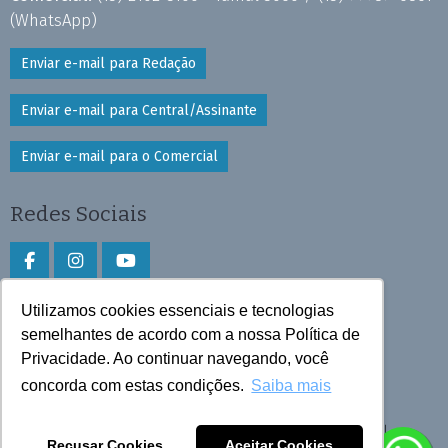
(WhatsApp)
Enviar e-mail para Redação
Enviar e-mail para Central/Assinante
Enviar e-mail para o Comercial
Redes Sociais
Utilizamos cookies essenciais e tecnologias
Faça download do aplicativo
semelhantes de acordo com a nossa Política de
Privacidade. Ao continuar navegando, você
Play Store e App Store
concorda com estas condições.
Saiba mais
Todos os direitos reservados © 2026 Cruzeiro do Sul
Recusar Cookies
Aceitar Cookies