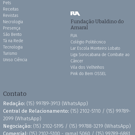
Pets
Receitas
Revistas
Fundação Ubaldino do
Necrologia
Amaral
Presença
São Bento
FUA
Tá na Rede
Colégio Politécnico
Tecnologia
Lar Escola Monteiro Lobato
Turismo
Liga Sorocabana de Combate ao
Uniso Ciência
Câncer
Vila dos Velhinhos
Pink do Bem OSSEL
Contato
Redação:
(15) 99789-3913
(WhatsApp)
Central de Relacionamento:
(15) 2102-5110 /
(15) 99789-
2099
(WhatsApp)
Negociação:
(15) 2102-5195 /
(15) 99788-3219
(WhatsApp)
Comercial:
(15) 2102-5100 - ramal 5060 /
(15) 99789-6861