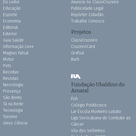
Do Leitor
Anuncie no ClassiCruzeiro
Educação
Publicidade Legal
Esporte
Repórter Cidadão
Economia
Trabalhe Conosco
Editorial
Projetos
Exterior
Guia Saúde
ClassiCruzeiro
Informação Livre
CruzeiroCard
Magnus Futsal
Grafsul
Motor
Burh
Pets
Receitas
Revistas
Fundação Ubaldino do
Necrologia
Amaral
Presença
São Bento
FUA
Tá na Rede
Colégio Politécnico
Tecnologia
Lar Escola Monteiro Lobato
Turismo
Liga Sorocabana de Combate ao
Uniso Ciência
Câncer
Vila dos Velhinhos