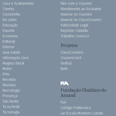
Casa e Acabamento
Fale com o Cruzeiro
Cinema
Atendimento ao Assinante
Cruzeirinho
Anuncie no Cruzeiro
Do Leitor
Anuncie no ClassiCruzeiro
Educação
Publicidade Legal
Esporte
Repórter Cidadão
Economia
Trabalhe Conosco
Editorial
Projetos
Exterior
Guia Saúde
ClassiCruzeiro
Informação Livre
CruzeiroCard
Magnus Futsal
Grafsul
Motor
Burh
Pets
Receitas
Revistas
Fundação Ubaldino do
Necrologia
Amaral
Presença
São Bento
FUA
Tá na Rede
Colégio Politécnico
Tecnologia
Lar Escola Monteiro Lobato