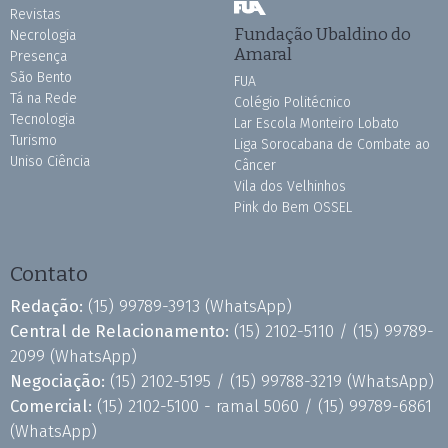
Revistas
Fundação Ubaldino do
Necrologia
Amaral
Presença
São Bento
FUA
Tá na Rede
Colégio Politécnico
Tecnologia
Lar Escola Monteiro Lobato
Turismo
Liga Sorocabana de Combate ao
Uniso Ciência
Câncer
Vila dos Velhinhos
Pink do Bem OSSEL
Contato
Redação:
(15) 99789-3913
(WhatsApp)
Central de Relacionamento:
(15) 2102-5110 /
(15) 99789-
2099
(WhatsApp)
Negociação:
(15) 2102-5195 /
(15) 99788-3219
(WhatsApp)
Comercial:
(15) 2102-5100 - ramal 5060 /
(15) 99789-6861
(WhatsApp)