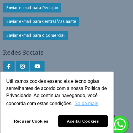
Enviar e-mail para Redação
Enviar e-mail para Central/Assinante
Enviar e-mail para o Comercial
Redes Sociais
Utilizamos cookies essenciais e tecnologias
Faça download do aplicativo
semelhantes de acordo com a nossa Política de
Privacidade. Ao continuar navegando, você
Play Store e App Store
concorda com estas condições.
Saiba mais
Todos os direitos reservados © 2026 Cruzeiro do Sul
Recusar Cookies
Aceitar Cookies