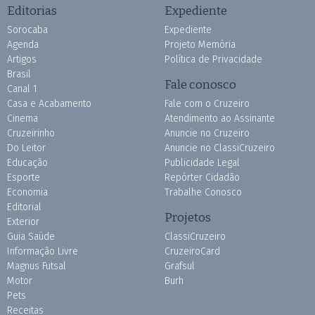
Editorias
Expediente
Sorocaba
Expediente
Agenda
Projeto Memória
Artigos
Política de Privacidade
Brasil
Fale conosco
Canal 1
Casa e Acabamento
Fale com o Cruzeiro
Cinema
Atendimento ao Assinante
Cruzeirinho
Anuncie no Cruzeiro
Do Leitor
Anuncie no ClassiCruzeiro
Educação
Publicidade Legal
Esporte
Repórter Cidadão
Economia
Trabalhe Conosco
Editorial
Projetos
Exterior
Guia Saúde
ClassiCruzeiro
Informação Livre
CruzeiroCard
Magnus Futsal
Grafsul
Motor
Burh
Pets
Receitas