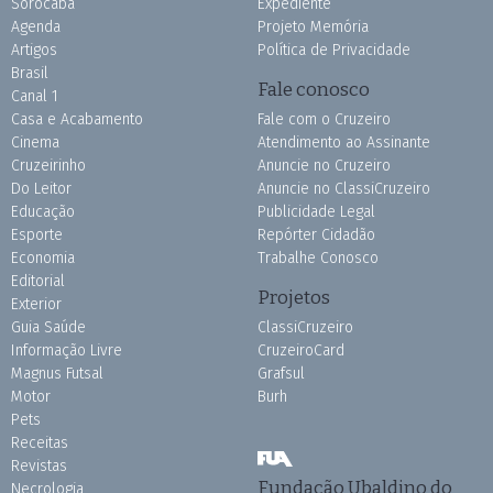
Sorocaba
Expediente
Agenda
Projeto Memória
Artigos
Política de Privacidade
Brasil
Fale conosco
Canal 1
Casa e Acabamento
Fale com o Cruzeiro
Cinema
Atendimento ao Assinante
Cruzeirinho
Anuncie no Cruzeiro
Do Leitor
Anuncie no ClassiCruzeiro
Educação
Publicidade Legal
Esporte
Repórter Cidadão
Economia
Trabalhe Conosco
Editorial
Projetos
Exterior
Guia Saúde
ClassiCruzeiro
Informação Livre
CruzeiroCard
Magnus Futsal
Grafsul
Motor
Burh
Pets
Receitas
Revistas
Fundação Ubaldino do
Necrologia