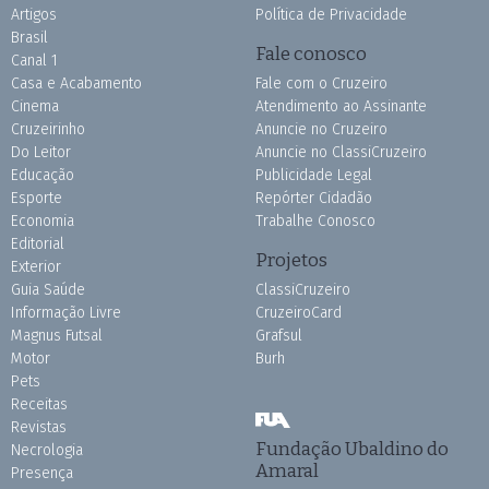
Artigos
Política de Privacidade
Brasil
Fale conosco
Canal 1
Casa e Acabamento
Fale com o Cruzeiro
Cinema
Atendimento ao Assinante
Cruzeirinho
Anuncie no Cruzeiro
Do Leitor
Anuncie no ClassiCruzeiro
Educação
Publicidade Legal
Esporte
Repórter Cidadão
Economia
Trabalhe Conosco
Editorial
Projetos
Exterior
Guia Saúde
ClassiCruzeiro
Informação Livre
CruzeiroCard
Magnus Futsal
Grafsul
Motor
Burh
Pets
Receitas
Revistas
Fundação Ubaldino do
Necrologia
Amaral
Presença