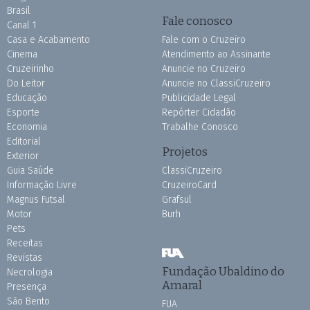
Brasil
Fale conosco
Canal 1
Casa e Acabamento
Fale com o Cruzeiro
Cinema
Atendimento ao Assinante
Cruzeirinho
Anuncie no Cruzeiro
Do Leitor
Anuncie no ClassiCruzeiro
Educação
Publicidade Legal
Esporte
Repórter Cidadão
Economia
Trabalhe Conosco
Editorial
Projetos
Exterior
Guia Saúde
ClassiCruzeiro
Informação Livre
CruzeiroCard
Magnus Futsal
Grafsul
Motor
Burh
Pets
Receitas
Revistas
Fundação Ubaldino do
Necrologia
Amaral
Presença
São Bento
FUA