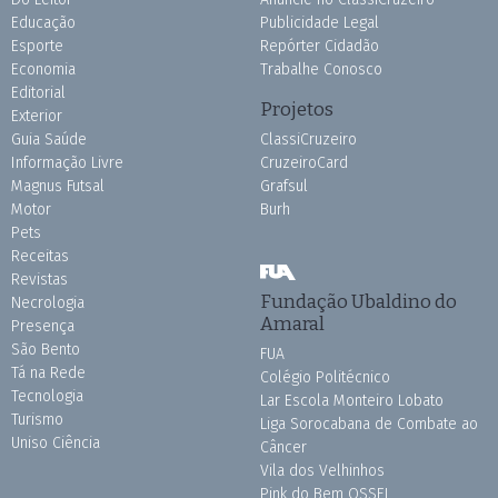
Educação
Publicidade Legal
Esporte
Repórter Cidadão
Economia
Trabalhe Conosco
Editorial
Projetos
Exterior
Guia Saúde
ClassiCruzeiro
Informação Livre
CruzeiroCard
Magnus Futsal
Grafsul
Motor
Burh
Pets
Receitas
Revistas
Fundação Ubaldino do
Necrologia
Amaral
Presença
São Bento
FUA
Tá na Rede
Colégio Politécnico
Tecnologia
Lar Escola Monteiro Lobato
Turismo
Liga Sorocabana de Combate ao
Uniso Ciência
Câncer
Vila dos Velhinhos
Pink do Bem OSSEL