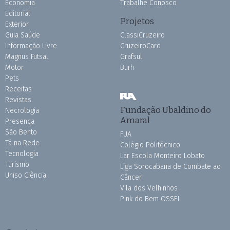
Economia
Trabalhe Conosco
Editorial
Projetos
Exterior
Guia Saúde
ClassiCruzeiro
Informação Livre
CruzeiroCard
Magnus Futsal
Grafsul
Motor
Burh
Pets
Receitas
Revistas
Fundação Ubaldino do
Necrologia
Amaral
Presença
São Bento
FUA
Tá na Rede
Colégio Politécnico
Tecnologia
Lar Escola Monteiro Lobato
Turismo
Liga Sorocabana de Combate ao
Uniso Ciência
Câncer
Vila dos Velhinhos
Pink do Bem OSSEL