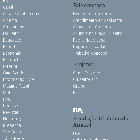
Brasil
Fale conosco
Canal 1
Casa e Acabamento
Fale com o Cruzeiro
Cinema
Atendimento ao Assinante
Cruzeirinho
Anuncie no Cruzeiro
Do Leitor
Anuncie no ClassiCruzeiro
Educação
Publicidade Legal
Esporte
Repórter Cidadão
Economia
Trabalhe Conosco
Editorial
Projetos
Exterior
Guia Saúde
ClassiCruzeiro
Informação Livre
CruzeiroCard
Magnus Futsal
Grafsul
Motor
Burh
Pets
Receitas
Revistas
Fundação Ubaldino do
Necrologia
Amaral
Presença
São Bento
FUA
Tá na Rede
Colégio Politécnico