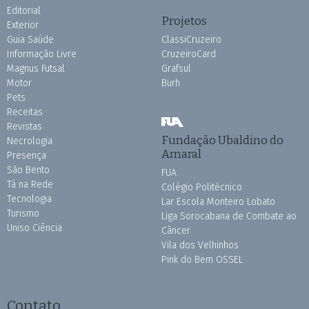
Editorial
Projetos
Exterior
Guia Saúde
ClassiCruzeiro
Informação Livre
CruzeiroCard
Magnus Futsal
Grafsul
Motor
Burh
Pets
Receitas
Revistas
Fundação Ubaldino do
Necrologia
Amaral
Presença
São Bento
FUA
Tá na Rede
Colégio Politécnico
Tecnologia
Lar Escola Monteiro Lobato
Turismo
Liga Sorocabana de Combate ao
Uniso Ciência
Câncer
Vila dos Velhinhos
Pink do Bem OSSEL
Contato