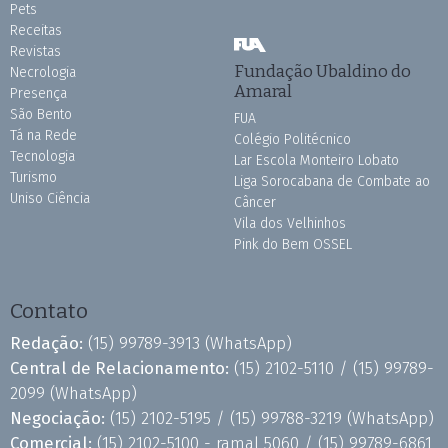
Pets
Receitas
Revistas
Fundação Ubaldino do
Necrologia
Amaral
Presença
São Bento
FUA
Tá na Rede
Colégio Politécnico
Tecnologia
Lar Escola Monteiro Lobato
Turismo
Liga Sorocabana de Combate ao
Uniso Ciência
Câncer
Vila dos Velhinhos
Pink do Bem OSSEL
Contato
Redação:
(15) 99789-3913
(WhatsApp)
Central de Relacionamento:
(15) 2102-5110 /
(15) 99789-
2099
(WhatsApp)
Negociação:
(15) 2102-5195 /
(15) 99788-3219
(WhatsApp)
Comercial:
(15) 2102-5100 - ramal 5060 /
(15) 99789-6861