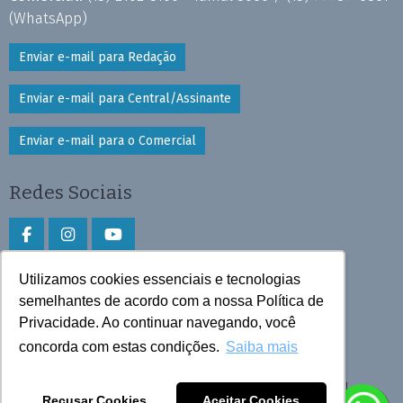
(WhatsApp)
Enviar e-mail para Redação
Enviar e-mail para Central/Assinante
Enviar e-mail para o Comercial
Redes Sociais
Utilizamos cookies essenciais e tecnologias
Faça download do aplicativo
semelhantes de acordo com a nossa Política de
Privacidade. Ao continuar navegando, você
Play Store e App Store
concorda com estas condições.
Saiba mais
Todos os direitos reservados © 2026 Cruzeiro do Sul
Recusar Cookies
Aceitar Cookies