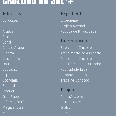
Editorias
Expediente
Sorocaba
Expediente
Agenda
Projeto Memória
Artigos
Política de Privacidade
Brasil
Fale conosco
Canal 1
Casa e Acabamento
Fale com o Cruzeiro
Cinema
Atendimento ao Assinante
Cruzeirinho
Anuncie no Cruzeiro
Do Leitor
Anuncie no ClassiCruzeiro
Educação
Publicidade Legal
Esporte
Repórter Cidadão
Economia
Trabalhe Conosco
Editorial
Projetos
Exterior
Guia Saúde
ClassiCruzeiro
Informação Livre
CruzeiroCard
Magnus Futsal
Grafsul
Motor
Burh