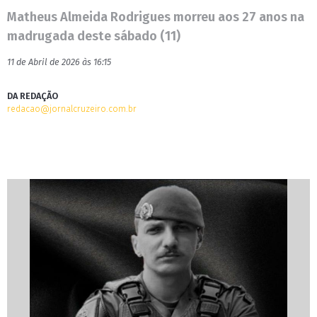
Matheus Almeida Rodrigues morreu aos 27 anos na
madrugada deste sábado (11)
11 de Abril de 2026 às 16:15
DA REDAÇÃO
redacao@jornalcruzeiro.com.br