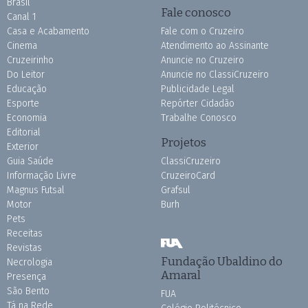
Brasil
Fale conosco
Canal 1
Casa e Acabamento
Fale com o Cruzeiro
Cinema
Atendimento ao Assinante
Cruzeirinho
Anuncie no Cruzeiro
Do Leitor
Anuncie no ClassiCruzeiro
Educação
Publicidade Legal
Esporte
Repórter Cidadão
Economia
Trabalhe Conosco
Editorial
Projetos
Exterior
Guia Saúde
ClassiCruzeiro
Informação Livre
CruzeiroCard
Magnus Futsal
Grafsul
Motor
Burh
Pets
Receitas
Revistas
Fundação Ubaldino do
Necrologia
Amaral
Presença
São Bento
FUA
Tá na Rede