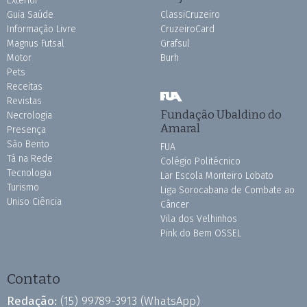
Exterior
Guia Saúde
ClassiCruzeiro
Informação Livre
CruzeiroCard
Magnus Futsal
Grafsul
Motor
Burh
Pets
Receitas
Revistas
Fundação Ubaldino do
Necrologia
Amaral
Presença
São Bento
FUA
Tá na Rede
Colégio Politécnico
Tecnologia
Lar Escola Monteiro Lobato
Turismo
Liga Sorocabana de Combate ao
Uniso Ciência
Câncer
Vila dos Velhinhos
Pink do Bem OSSEL
Contato
Redação:
(15) 99789-3913
(WhatsApp)