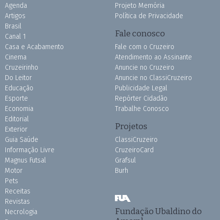
Agenda
Projeto Memória
Artigos
Política de Privacidade
Brasil
Fale conosco
Canal 1
Casa e Acabamento
Fale com o Cruzeiro
Cinema
Atendimento ao Assinante
Cruzeirinho
Anuncie no Cruzeiro
Do Leitor
Anuncie no ClassiCruzeiro
Educação
Publicidade Legal
Esporte
Repórter Cidadão
Economia
Trabalhe Conosco
Editorial
Projetos
Exterior
Guia Saúde
ClassiCruzeiro
Informação Livre
CruzeiroCard
Magnus Futsal
Grafsul
Motor
Burh
Pets
Receitas
Revistas
Fundação Ubaldino do
Necrologia